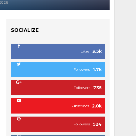
 2026
SOCIALIZE
3.5k
Likes
1.7k
Followers
735
Followers
2.8k
Subscribes
524
Followers