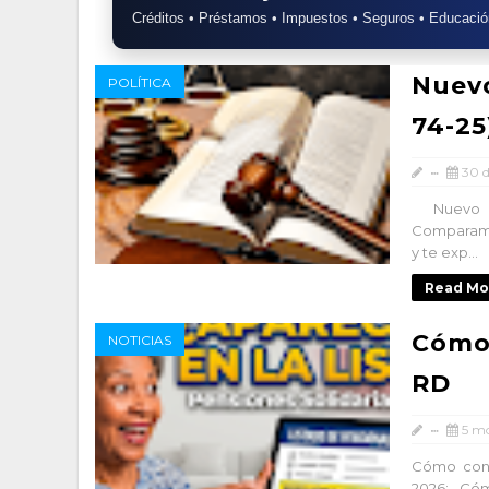
Créditos • Préstamos • Impuestos • Seguros • Educació
Nuevo
POLÍTICA
74-25
30 
Nuevo co
Comparamo
y te exp...
Read Mo
Cómo 
NOTICIAS
RD
5 m
Cómo consu
2026: Cóm