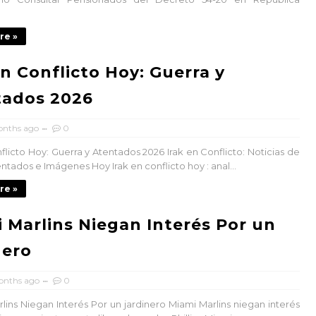
re »
en Conflicto Hoy: Guerra y
tados 2026
onths ago
0
flicto Hoy: Guerra y Atentados 2026 Irak en Conflicto: Noticias de
ntados e Imágenes Hoy Irak en conflicto hoy : anal...
re »
 Marlins Niegan Interés Por un
nero
onths ago
0
ins Niegan Interés Por un jardinero Miami Marlins niegan interés