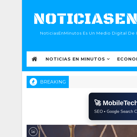
NOTICIASEN
NoticiasEnMinutos Es Un Medio Digital De 
NOTICIAS EN MINUTOS
ECONO
BREAKING
🚀 MobileTe
SEO • Google Search C