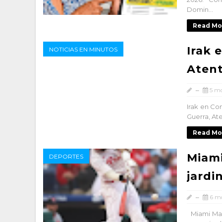
Domin...
Read Mo
Irak 
NOTICIAS EN MINUTOS
Aten
5 m
Irak en Con
Guerra, Ate
Read Mo
Miami
DEPORTES
jardi
6 m
Miami Marl