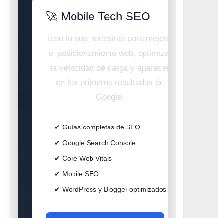
🚀 Mobile Tech SEO
Todo lo que necesitas para mejorar
el posicionamiento web, optimizar
la velocidad de carga y aparecer
en los primeros resultados de
Google.
✔ Guías completas de SEO
✔ Google Search Console
✔ Core Web Vitals
✔ Mobile SEO
✔ WordPress y Blogger optimizados