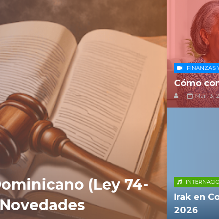
FINANZAS 
Cómo cons
Mar 13, 
ominicano (Ley 74-
INTERNACI
Irak en C
y Novedades
2026