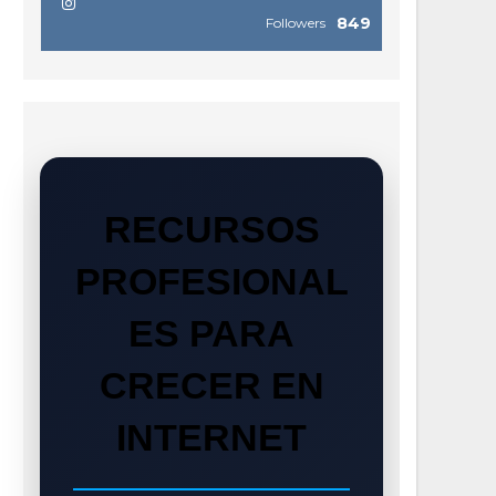
849
Followers
RECURSOS
PROFESIONAL
ES PARA
CRECER EN
INTERNET