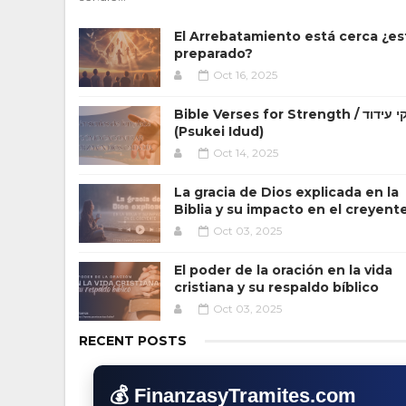
El Arrebatamiento está cerca ¿es
preparado?
Oct 16, 2025
Bible Verses for Strength / פסוקי עידוד
(Psukei Idud)
Oct 14, 2025
La gracia de Dios explicada en la
Biblia y su impacto en el creyent
Oct 03, 2025
El poder de la oración en la vida
cristiana y su respaldo bíblico
Oct 03, 2025
RECENT POSTS
💰 FinanzasyTramites.com