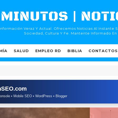
MINUTOS | NOTI
Información Veraz Y Actual. Ofrecemos Noticias Al Instante
Sociedad, Cultura Y Fe. Mantente Informado En
MÍA
SALUD
EMPLEO RD
BIBLIA
CONTACTOS
chSEO.com
onsole • Mobile SEO • WordPress • Blogger