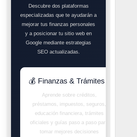
Descubre dos plataformas
especializadas que te ayudarán a
mejorar tus finanzas personales
y a posicionar tu sitio web en
Google mediante estrategias
SEO actualizadas.
💰 Finanzas & Trámites
Aprende sobre créditos,
préstamos, impuestos, seguros,
educación financiera, trámites
oficiales y guías paso a paso para
tomar mejores decisiones