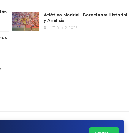
tás
Atlético Madrid - Barcelona: Historial
y Análisis
Feb 12, 2026
e
Visitar →