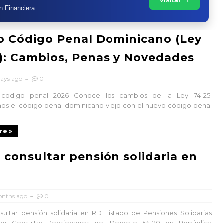
n Financiera
 Código Penal Dominicano (Ley
): Cambios, Penas y Novedades
days ago
0
digo penal 2026 Conoce los cambios de la Ley 74-25.
s el código penal dominicano viejo con el nuevo código penal
re »
consultar pensión solidaria en
onths ago
0
ltar pensión solidaria en RD Listado de Pensiones Solidarias
o Consultar Pensionados del Decreto 54-20 en República