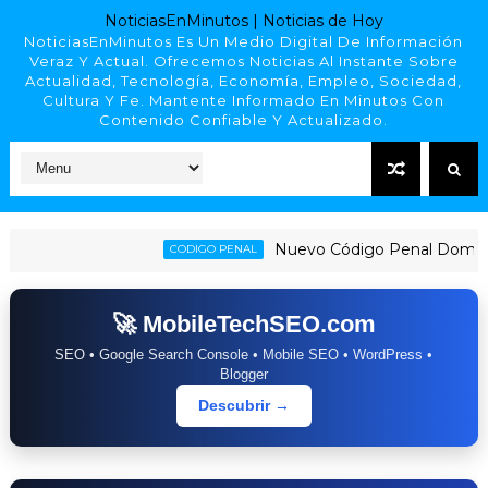
NoticiasEnMinutos | Noticias de Hoy
NoticiasEnMinutos Es Un Medio Digital De Información
Veraz Y Actual. Ofrecemos Noticias Al Instante Sobre
Actualidad, Tecnología, Economía, Empleo, Sociedad,
Cultura Y Fe. Mantente Informado En Minutos Con
Contenido Confiable Y Actualizado.
Nuevo Código Penal Dominicano (L
CODIGO PENAL
🚀 MobileTechSEO.com
SEO • Google Search Console • Mobile SEO • WordPress •
Blogger
Descubrir →