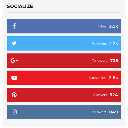
SOCIALIZE
3.5k
Likes
1.7k
Followers
735
Followers
2.8k
Subscribes
524
Followers
849
Followers