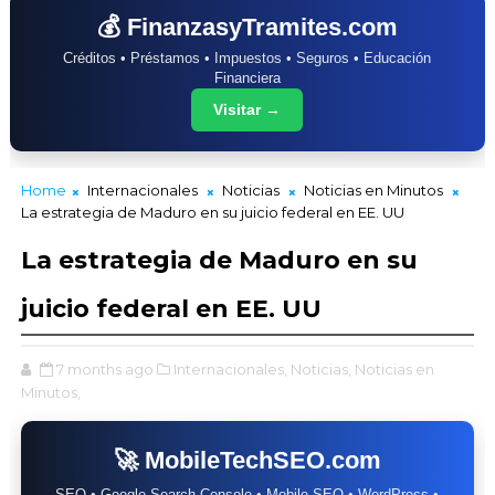
💰 FinanzasyTramites.com
Créditos • Préstamos • Impuestos • Seguros • Educación
Financiera
Visitar →
Home
Internacionales
Noticias
Noticias en Minutos
La estrategia de Maduro en su juicio federal en EE. UU
La estrategia de Maduro en su
juicio federal en EE. UU
7 months ago
Internacionales,
Noticias,
Noticias en
Minutos,
🚀 MobileTechSEO.com
SEO • Google Search Console • Mobile SEO • WordPress •