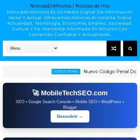
NoticiasEnMinutos | Noticias de Hoy
NoticiasEnMinutos Es Un Medio Digital De Información
Veraz Y Actual. Ofrecemos Noticias Al Instante Sobre
Actualidad, Tecnología, Economía, Empleo, Sociedad,
Cultura Y Fe. Mantente Informado En Minutos Con
Contenido Confiable Y Actualizado.
Nuevo Código Penal Dominicano 
CODIGO PENAL
🚀 MobileTechSEO.com
SEO • Google Search Console • Mobile SEO • WordPress •
Blogger
Descubrir →