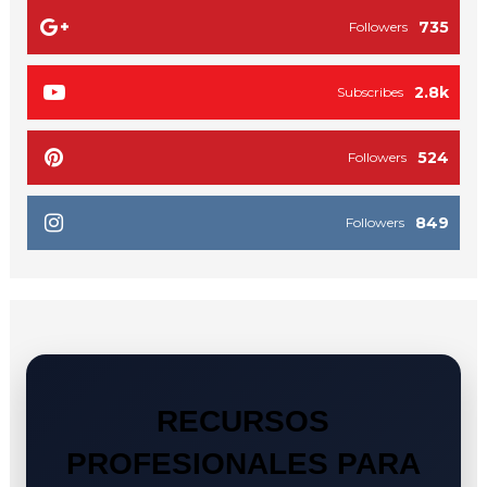
735
Followers
2.8k
Subscribes
524
Followers
849
Followers
RECURSOS
PROFESIONALES PARA