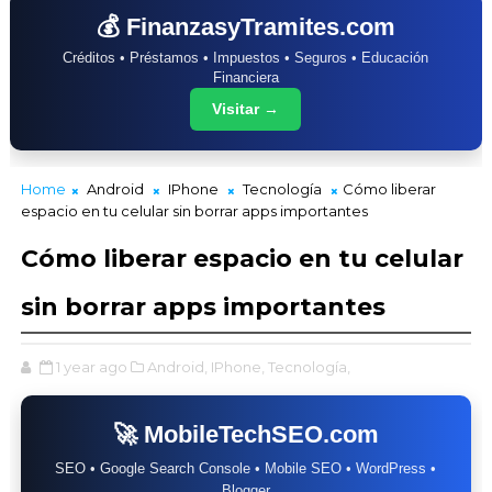
💰 FinanzasyTramites.com
Créditos • Préstamos • Impuestos • Seguros • Educación
Financiera
Visitar →
Home
Android
IPhone
Tecnología
Cómo liberar
espacio en tu celular sin borrar apps importantes
Cómo liberar espacio en tu celular
sin borrar apps importantes
1 year ago
Android,
IPhone,
Tecnología,
🚀 MobileTechSEO.com
SEO • Google Search Console • Mobile SEO • WordPress •
Blogger