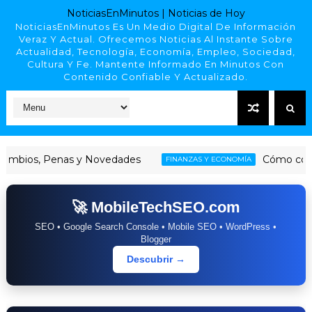
NoticiasEnMinutos | Noticias de Hoy
NoticiasEnMinutos Es Un Medio Digital De Información
Veraz Y Actual. Ofrecemos Noticias Al Instante Sobre
Actualidad, Tecnología, Economía, Empleo, Sociedad,
Cultura Y Fe. Mantente Informado En Minutos Con
Contenido Confiable Y Actualizado.
os, Penas y Novedades
Cómo consultar 
FINANZAS Y ECONOMÍA
🚀 MobileTechSEO.com
SEO • Google Search Console • Mobile SEO • WordPress •
Blogger
Descubrir →