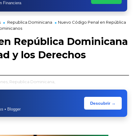
n Financiera
s
Republica Dominicana
Nuevo Código Penal en República
Dominicanos
en República Dominicana
ad y los Derechos
nes,
Republica Dominicana,
Descubrir →
s • Blogger