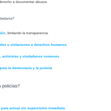
el derecho a documentar abusos.
udadanía?
ción
, limitando la transparencia.
ales o violaciones a derechos humanos
.
s, activistas y ciudadanos comunes
.
para la democracia y la justicia
.
s policías?
s para actuar sin supervisión inmediata
.