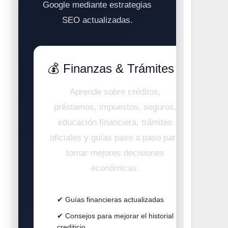
Google mediante estrategias
SEO actualizadas.
💰 Finanzas & Trámites
Aprende sobre créditos,
préstamos, impuestos, seguros,
educación financiera, trámites
oficiales y guías paso a paso para
tomar mejores decisiones
económicas.
✔ Guías financieras actualizadas
✔ Consejos para mejorar el historial
crediticio