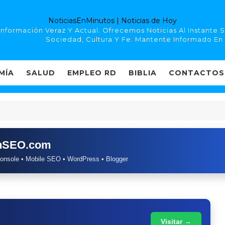
NoticiasEnMinutos | Noticias de Hoy
Información Veraz Y Actual. Ofrecemos Noticias Al Instante
Sociedad, Cultura Y Fe. Mantente Informado En
MÍA
SALUD
EMPLEO RD
BIBLIA
CONTACTOS
chSEO.com
onsole • Mobile SEO • WordPress • Blogger
Visitar →