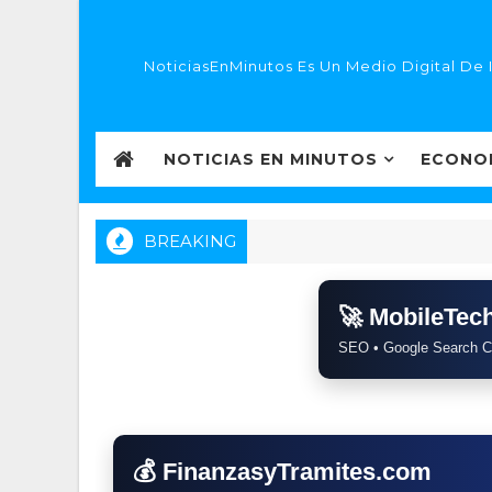
NoticiasEnMinutos Es Un Medio Digital De 
NOTICIAS EN MINUTOS
ECONO
BREAKING
🚀 MobileTe
SEO • Google Search C
💰 FinanzasyTramites.com