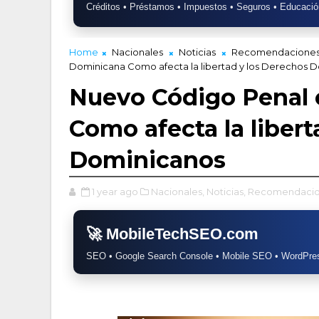
Créditos • Préstamos • Impuestos • Seguros • Educació
Home
Nacionales
Noticias
Recomendacione
Dominicana Como afecta la libertad y los Derechos 
Nuevo Código Penal 
Como afecta la libert
Dominicanos
1 year ago
Nacionales,
Noticias,
Recomendacio
🚀 MobileTechSEO.com
SEO • Google Search Console • Mobile SEO • WordPres