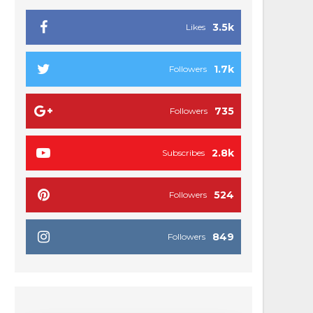
3.5k
Likes
1.7k
Followers
735
Followers
2.8k
Subscribes
524
Followers
849
Followers