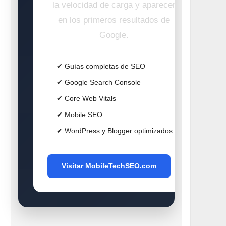
la velocidad de carga y aparecer
en los primeros resultados de
Google.
✔ Guías completas de SEO
✔ Google Search Console
✔ Core Web Vitals
✔ Mobile SEO
✔ WordPress y Blogger optimizados
Visitar MobileTechSEO.com