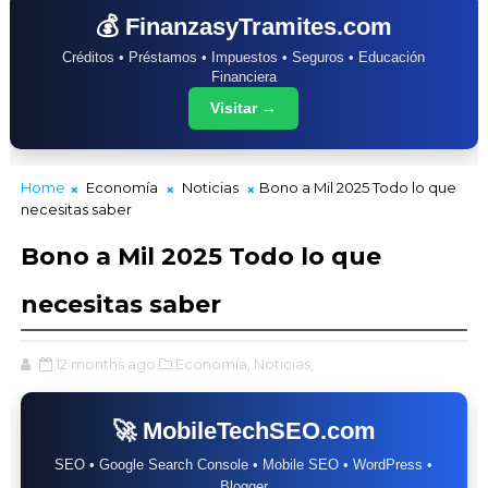
💰 FinanzasyTramites.com
Créditos • Préstamos • Impuestos • Seguros • Educación
Financiera
Visitar →
Home
Economía
Noticias
Bono a Mil 2025 Todo lo que
necesitas saber
Bono a Mil 2025 Todo lo que
necesitas saber
12 months ago
Economía,
Noticias,
🚀 MobileTechSEO.com
SEO • Google Search Console • Mobile SEO • WordPress •
Blogger