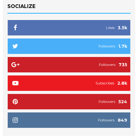
SOCIALIZE
3.5k
Likes
1.7k
Followers
735
Followers
2.8k
Subscribes
524
Followers
849
Followers