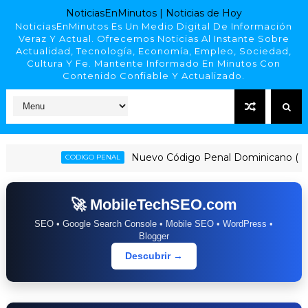
NoticiasEnMinutos | Noticias de Hoy
NoticiasEnMinutos Es Un Medio Digital De Información
Veraz Y Actual. Ofrecemos Noticias Al Instante Sobre
Actualidad, Tecnología, Economía, Empleo, Sociedad,
Cultura Y Fe. Mantente Informado En Minutos Con
Contenido Confiable Y Actualizado.
Nuevo Código Penal Dominicano (Ley 74-2
CODIGO PENAL
🚀 MobileTechSEO.com
SEO • Google Search Console • Mobile SEO • WordPress •
Blogger
Descubrir →