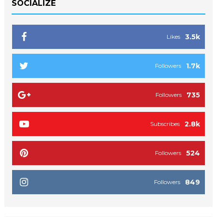
SOCIALIZE
3.5k
Likes
1.7k
Followers
735
Followers
2.8k
Subscribes
524
Followers
849
Followers