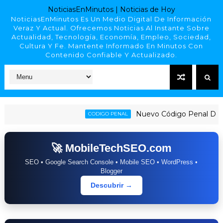
NoticiasEnMinutos | Noticias de Hoy
NoticiasEnMinutos Es Un Medio Digital De Información
Veraz Y Actual. Ofrecemos Noticias Al Instante Sobre
Actualidad, Tecnología, Economía, Empleo, Sociedad,
Cultura Y Fe. Mantente Informado En Minutos Con
Contenido Confiable Y Actualizado.
Nuevo Código Penal Dominican
CODIGO PENAL
🚀 MobileTechSEO.com
SEO • Google Search Console • Mobile SEO • WordPress •
Blogger
Descubrir →