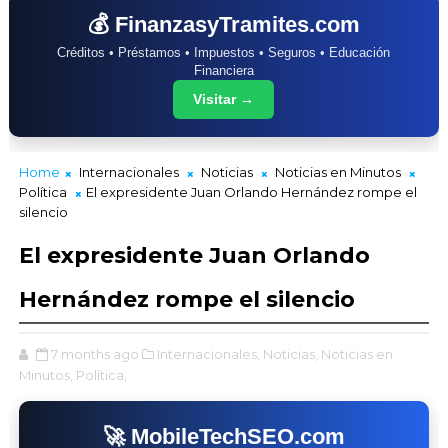
💰 FinanzasyTramites.com
Créditos • Préstamos • Impuestos • Seguros • Educación
Financiera
Visitar →
Home
Internacionales
Noticias
Noticias en Minutos
Política
El expresidente Juan Orlando Hernández rompe el
silencio
El expresidente Juan Orlando
Hernández rompe el silencio
7 months ago
Internacionales,
Noticias,
Noticias en
Minutos,
Política,
🚀 MobileTechSEO.com