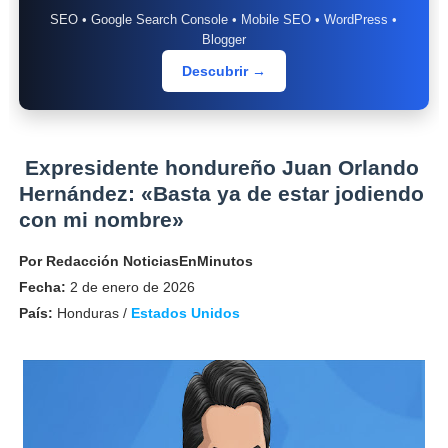
SEO • Google Search Console • Mobile SEO • WordPress •
Blogger
Descubrir →
Expresidente hondureño Juan Orlando
Hernández: «Basta ya de estar jodiendo
con mi nombre»
Por Redacción NoticiasEnMinutos
Fecha:
2 de enero de 2026
País:
Honduras /
Estados Unidos