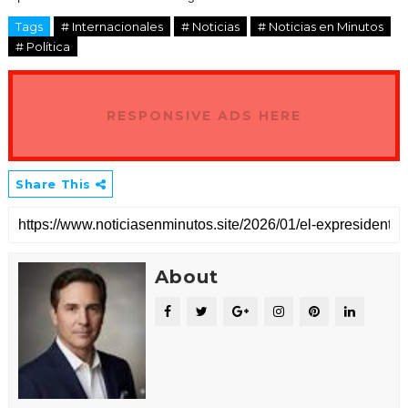
Tags
# Internacionales
# Noticias
# Noticias en Minutos
# Política
RESPONSIVE ADS HERE
Share This
About