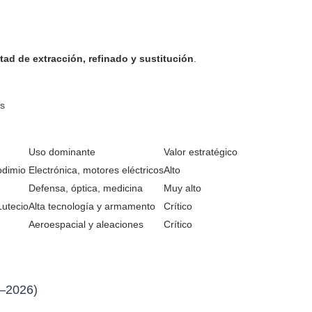
ultad de extracción, refinado y sustitución
.
as
Uso dominante
Valor estratégico
odimio
Electrónica, motores eléctricos
Alto
Defensa, óptica, medicina
Muy alto
Lutecio
Alta tecnología y armamento
Crítico
Aeroespacial y aleaciones
Crítico
7–2026)