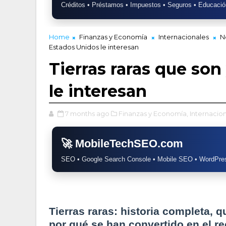
Créditos • Préstamos • Impuestos • Seguros • Educació
Home
Finanzas y Economía
Internacionales
N
Estados Unidos le interesan
Tierras raras que so
le interesan
7 months ago
Finanzas y Economía,
Internacion
🚀 MobileTechSEO.com
SEO • Google Search Console • Mobile SEO • WordPres
Tierras raras: historia completa, 
por qué se han convertido en el r