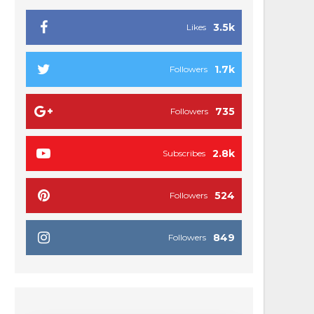
3.5k
Likes
1.7k
Followers
735
Followers
2.8k
Subscribes
524
Followers
849
Followers