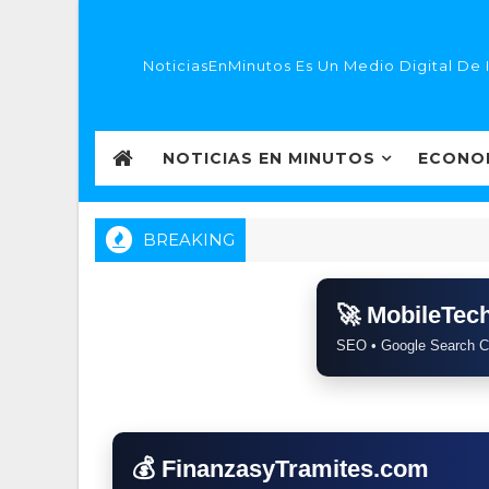
NoticiasEnMinutos Es Un Medio Digital De 
NOTICIAS EN MINUTOS
ECONO
BREAKING
🚀 MobileTe
SEO • Google Search C
💰 FinanzasyTramites.com