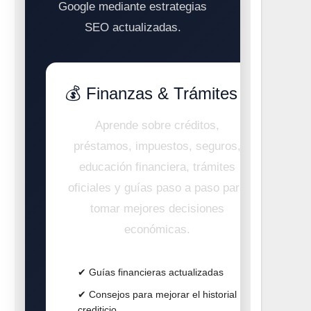
Google mediante estrategias
SEO actualizadas.
💰 Finanzas & Trámites
Aprende sobre créditos,
préstamos, impuestos, seguros,
educación financiera, trámites
oficiales y guías paso a paso para
tomar mejores decisiones
económicas.
✔ Guías financieras actualizadas
✔ Consejos para mejorar el historial
crediticio