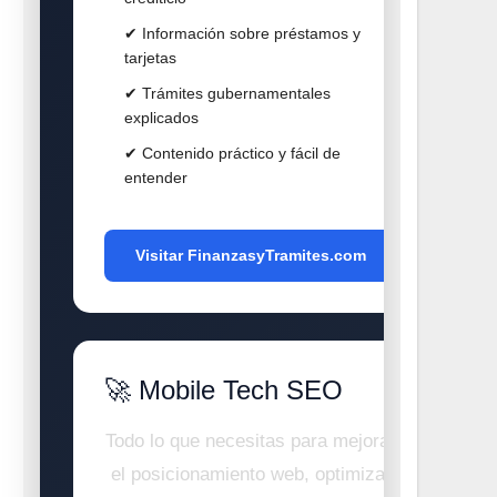
✔ Información sobre préstamos y
tarjetas
✔ Trámites gubernamentales
explicados
✔ Contenido práctico y fácil de
entender
Visitar FinanzasyTramites.com
🚀 Mobile Tech SEO
Todo lo que necesitas para mejorar
el posicionamiento web, optimizar