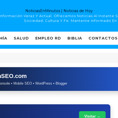
NoticiasEnMinutos | Noticias de Hoy
Información Veraz Y Actual. Ofrecemos Noticias Al Instante
Sociedad, Cultura Y Fe. Mantente Informado En
MÍA
SALUD
EMPLEO RD
BIBLIA
CONTACTOS
chSEO.com
onsole • Mobile SEO • WordPress • Blogger
Visitar →