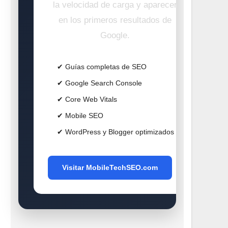
la velocidad de carga y aparecer
en los primeros resultados de
Google.
✔ Guías completas de SEO
✔ Google Search Console
✔ Core Web Vitals
✔ Mobile SEO
✔ WordPress y Blogger optimizados
Visitar MobileTechSEO.com