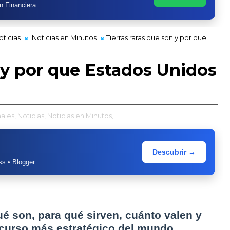
n Financiera
oticias
Noticias en Minutos
Tierras raras que son y por que
n y por que Estados Unidos
ales,
Noticias,
Noticias en Minutos,
Descubrir →
s • Blogger
qué son, para qué sirven, cuánto valen y
ecurso más estratégico del mundo