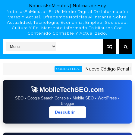
NoticiasEnMinutos | Noticias de Hoy
NoticiasEnMinutos Es Un Medio Digital De Información
Veraz Y Actual. Ofrecemos Noticias Al Instante Sobre
Actualidad, Tecnología, Economía, Empleo, Sociedad,
Cultura Y Fe. Mantente Informado En Minutos Con
Contenido Confiable Y Actualizado.
Nuevo Código Penal Dominic
CODIGO PENAL
🚀 MobileTechSEO.com
SEO • Google Search Console • Mobile SEO • WordPress •
Blogger
Descubrir →