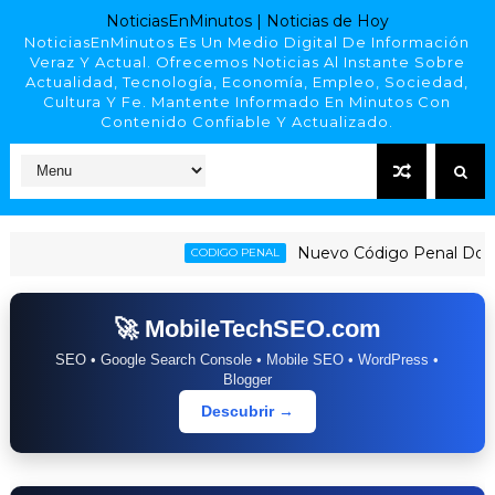
NoticiasEnMinutos | Noticias de Hoy
NoticiasEnMinutos Es Un Medio Digital De Información
Veraz Y Actual. Ofrecemos Noticias Al Instante Sobre
Actualidad, Tecnología, Economía, Empleo, Sociedad,
Cultura Y Fe. Mantente Informado En Minutos Con
Contenido Confiable Y Actualizado.
Nuevo Código Penal Dominicano
CODIGO PENAL
🚀 MobileTechSEO.com
SEO • Google Search Console • Mobile SEO • WordPress •
Blogger
Descubrir →